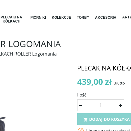
PLECAKI NA
ARTY
PIÓRNIKI
KOLEKCJE
TORBY
AKCESORIA
KÓŁKACH
ER LOGOMANIA
ŁKACH ROLLER Logomania
PLECAK NA KÓŁK
439,00 zł
Brutto
Ilość
DODAJ DO KOSZYKA


Nie ma wystarczającej