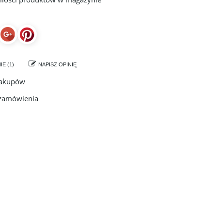
IE (1)
NAPISZ OPINIĘ
zakupów
 zamówienia