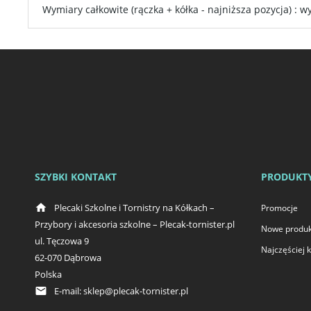
Wymiary całkowite (rączka + kółka - najniższa pozycja) : 
SZYBKI KONTAKT
PRODUKT
home
Plecaki Szkolne i Tornistry na Kółkach –
Promocje
Przybory i akcesoria szkolne – Plecak-tornister.pl
Nowe produk
ul. Tęczowa 9
Najczęściej
62-070 Dąbrowa
Polska
email
E-mail:
sklep@plecak-tornister.pl