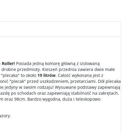
h
Roller!
Posiada jedną komorę główną z izolowaną
i drobne przedmioty. Kieszeń przednia zawiera dwie małe
 "plecaka" to około
19 litrów
. Całość wykonana jest z
ronić "plecak" przed uszkodzeniem, przetarciami. Dół plecaka
dzie jedyny w swoim rodzaju! Wysuwane podstawy zapewniają
jazdę po schodach oraz zapewniają stabilność na zakrętach.
cm oraz 98cm. Bardzo wygodna, duża i teleskopowo
wzory.