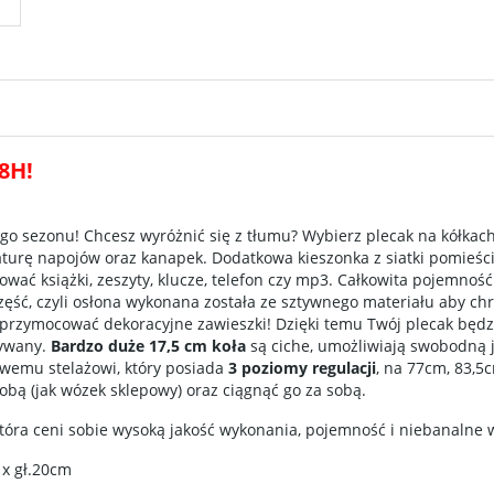
8H!
tego sezonu! Chcesz wyróżnić się z tłumu? Wybierz plecak na kółkac
aturę napojów oraz kanapek. Dodatkowa kieszonka z siatki pomieśc
ować książki, zeszyty, klucze, telefon czy mp3. Całkowita pojemność
część, czyli osłona wykonana została ze sztywnego materiału aby ch
a przymocować dekoracyjne zawieszki! Dzięki temu Twój plecak bę
żywany.
Bardzo duże 17,5 cm koła
są ciche, umożliwiają swobodną 
owemu stelażowi, który posiada
3 poziomy regulacji
, na 77cm, 83,5
bą (jak wózek sklepowy) oraz ciągnąć go za sobą.
która ceni sobie wysoką jakość wykonania, pojemność i niebanalne 
 x gł.20cm