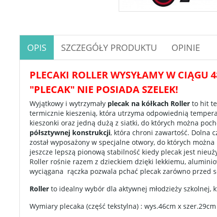
OPIS
SZCZEGÓŁY PRODUKTU
OPINIE
PLECAKI ROLLER WYSYŁAMY W CIĄGU 4
"PLECAK" NIE POSIADA SZELEK!
Wyjątkowy i wytrzymały
plecak na kółkach Roller
to hit 
termicznie kieszenią, która utrzyma odpowiednią temper
kieszonki oraz jedną dużą z siatki, do których można poch
półsztywnej konstrukcji
, która chroni zawartość. Dolna 
został wyposażony w specjalne otwory, do których możn
jeszcze lepszą pionową stabilność kiedy plecak jest nieu
Roller rośnie razem z dzieckiem dzięki lekkiemu, alumini
wyciągana rączka pozwala pchać plecak zarówno przed so
Roller
to idealny wybór dla aktywnej młodzieży szkolnej, 
Wymiary plecaka (część tekstylna) : wys.46cm x szer.29cm