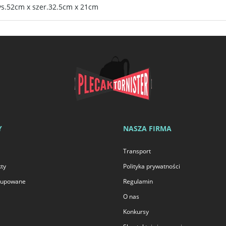
wys.52cm x szer.32.5cm x 21cm
Y
NASZA FIRMA
Transport
ty
Polityka prywatności
 kupowane
Regulamin
O nas
Konkursy