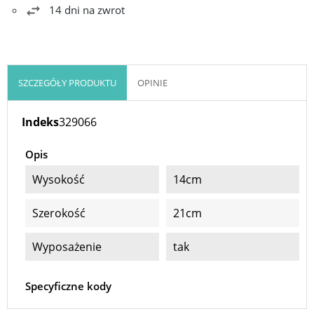
14 dni na zwrot
SZCZEGÓŁY PRODUKTU
OPINIE
Indeks
329066
Opis
Wysokość
14cm
Szerokość
21cm
Wyposażenie
tak
Specyficzne kody