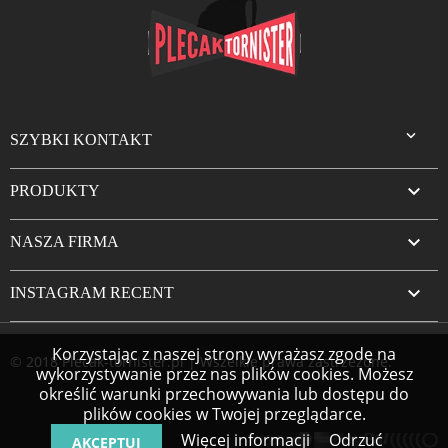

SZYBKI KONTAKT

PRODUKTY

NASZA FIRMA

INSTAGRAM RECENT
Korzystając z naszej strony wyrażasz zgodę na
© 2018 Plecak-tornister.pl | Wszelkie prawa zastrzeżone.
wykorzystywanie przez nas plików cookies. Możesz
określić warunki przechowywania lub dostępu do
plików cookies w Twojej przeglądarce.
Więcej informacji
Odrzuć
AKCEPTUJ