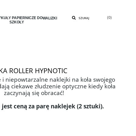
(0)
KUŁY PAPIERNICZE DO
SZUKAJ
WALIZKI
SZKOŁY
ŁKA ROLLER HYPNOTIC
 i niepowtarzalne naklejki na koła swojego
 dają ciekawe złudzenie optyczne kiedy koła
zaczynają się obracać!
jest ceną za parę naklejek (2 sztuki).